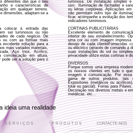
as diferentes das que o seu
luminosa. De instalação simples e
anho e características de
uso:. Iluminação de fachadas e sanc
ação em qualquer terreno.
ou letras corpóreas. Aplicações e
a e dimensões, adaptam-se a
não permitam outro tipo de iluminaç
ficar, acompanhe a evolução dos tem
indicadores luminosos.
ara colocar á entrada das
CORTINAS PUBLICITÁRIAS
podem ser luminosos ou não
Excelente elemento de comunicaçã
ades de cada negócio. De
interior do seu estabelecimento. O
as ou com as formas mais
uma cor ou com imagem impressa d
a excelente solução para a
desejo de cada clienteFornecidas 
os mais variados materiais,
ou eléctrico (através de comando á di
ada, Aço Inox, Acrílico,
suas instalações do sol ou simple
a comunicação em altura,
privacidade utilize estas cortinas e d
or pode ser a solução para o
DIVERSOS
Porque somos uma empresa moderna 
os nossos clientes em tudo o que 
imagem e comunicação. Por essa 
gama de outros produtos, tais c
Expositores (metálicos ou acrílicos
total ou parcial). Forras para Pilar
Decoração nos diversos metais e em 
metálicas. etc...
 ideia uma realidade
S E R V I Ç O S
P R O D U T O S
CONTACTE-NOS