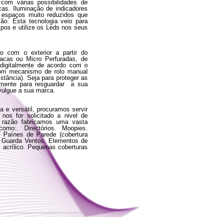
 com várias possibilidades de
as. Iluminação de indicadores
m espaços muito reduzidos que
ão. Esta tecnologia veio para
pos e utilize os Leds nos seus
o com o exterior a partir do
pacas ou Micro Perfuradas, de
igitalmente de acordo com o
com mecanismo de rolo manual
stância). Seja para proteger as
smente para resguardar a sua
ivulgue a sua marca.
e versátil, procuramos servir
nos for solicitado a nivel de
razão fabricamos uma vasta
omo:. Directórios. Moopies.
). Paínes de Parede (cobertura
es. Guarda Ventos. Elementos de
acrílico. Pequenas coberturas