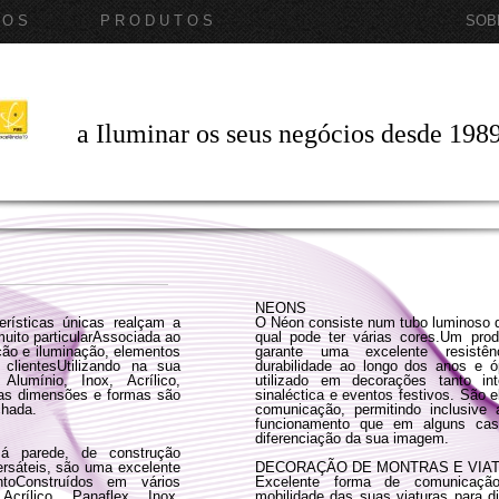
 O S
P R O D U T O S
SOB
a Iluminar os seus negócios desde 198
NEONS
erísticas únicas realçam a
O Néon consiste num tubo luminoso qu
ito particularAssociada ao
qual pode ter várias cores.Um pro
cção e iluminação, elementos
garante uma excelente resistên
clientesUtilizando na sua
durabilidade ao longo dos anos e 
lumínio, Inox, Acrílico,
utilizado em decorações tanto in
as dimensões e formas são
sinaléctica e eventos festivos. São
chada.
comunicação, permitindo inclusiv
funcionamento que em alguns cas
diferenciação da sua imagem.
 á parede, de construção
versáteis, são uma excelente
DECORAÇÃO DE MONTRAS E VIA
ntoConstruídos em vários
Excelente forma de comunicaçã
crílico, Panaflex, Inox,
mobilidade das suas viaturas para d