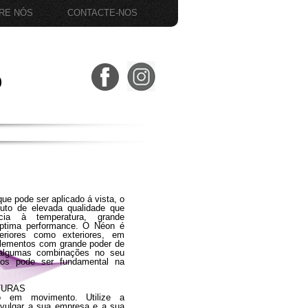
RE NÓS
CONTACTE-NOS
9
e pode ser aplicado á vista, o
duto de elevada qualidade que
cia à temperatura, grande
óptima performance. O Néon é
teriores como exteriores, em
 elementos com grande poder de
e algumas combinações no seu
os pode ser fundamental na
TURAS
o em movimento. Utilize a
ivulgar a sua empresa e a sua