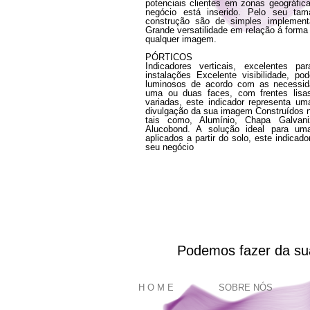
potenciais clientes em zonas geográfic
negócio está inserido. Pelo seu tam
construção são de simples implement
Grande versatilidade em relação á form
qualquer imagem.
PÓRTICOS
Indicadores verticais, excelentes p
instalações Excelente visibilidade, 
luminosos de acordo com as necessid
uma ou duas faces, com frentes lis
variadas, este indicador representa um
divulgação da sua imagem Construídos n
tais como, Alumínio, Chapa Galvaniz
Alucobond. A solução ideal para um
aplicados a partir do solo, este indicad
seu negócio
Podemos fazer da sua
H O M E
SOBRE NÓS