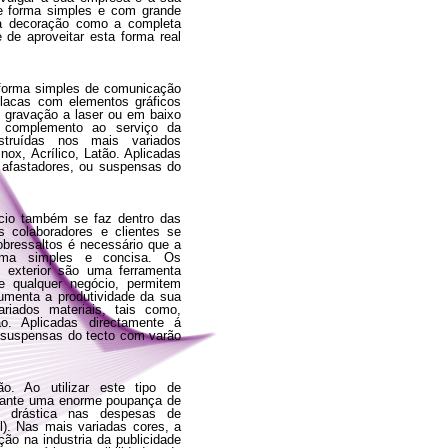
e forma simples e com grande
na decoração como a completa
 de aproveitar esta forma real
 forma simples de comunicação
lacas com elementos gráficos
, gravação a laser ou em baixo
 complemento ao serviço da
struídas nos mais variados
nox, Acrílico, Latão. Aplicadas
 afastadores, ou suspensas do
cio também se faz dentro das
s colaboradores e clientes se
bressaltos é necessário que a
orma simples e concisa. Os
u exterior são uma ferramenta
e qualquer negócio, permitem
umenta a produtividade da sua
riados materiais, tais como,
ão. Aplicadas directamente á
 suspensas do tecto com varão
o. Ao utilizar este tipo de
arante uma enorme poupança de
 drástica nas despesas de
l). Nas mais variadas cores, a
ão na industria da publicidade