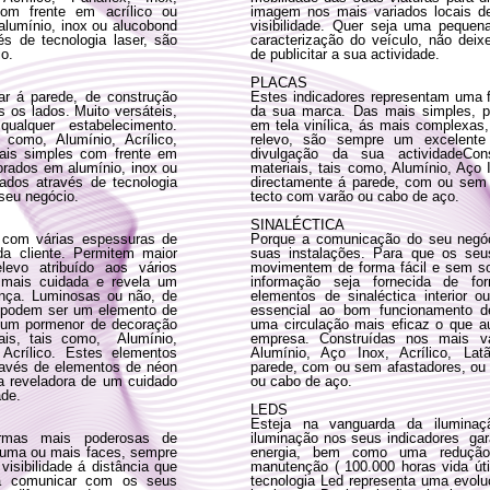
om frente em acrílico ou
imagem nos mais variados locais d
lumínio, inox ou alucobond
visibilidade. Quer seja uma peque
s de tecnologia laser, são
caracterização do veículo, não deixe
io.
de publicitar a sua actividade.
PLACAS
ar á parede, de construção
Estes indicadores representam uma
s os lados. Muito versáteis,
da sua marca. Das mais simples, p
alquer estabelecimento.
em tela vinílica, ás mais complexas
 como, Alumínio, Acrílico,
relevo, são sempre um excelente
mais simples com frente em
divulgação da sua actividadeCon
orados em alumínio, inox ou
materiais, tais como, Alumínio, Aço I
ados através de tecnologia
directamente á parede, com ou sem
 seu negócio.
tecto com varão ou cabo de aço.
SINALÉCTICA
e com várias espessuras de
Porque a comunicação do seu negó
a cliente. Permitem maior
suas instalações. Para que os seu
evo atribuído aos vários
movimentem de forma fácil e sem so
mais cuidada e revela um
informação seja fornecida de f
ença. Luminosas ou não, de
elementos de sinaléctica interior o
 podem ser um elemento de
essencial ao bom funcionamento d
e um pormenor de decoração
uma circulação mais eficaz o que a
ais, tais como, Alumínio,
empresa. Construídas nos mais va
Acrílico. Estes elementos
Alumínio, Aço Inox, Acrílico, Lat
través de elementos de néon
parede, com ou sem afastadores, ou
a reveladora de um cuidado
ou cabo de aço.
ade.
LEDS
Esteja na vanguarda da iluminaçã
rmas mais poderosas de
iluminação nos seus indicadores g
r uma ou mais faces, sempre
energia, bem como uma redução
isibilidade á distância que
manutenção ( 100.000 horas vida úti
ra comunicar com os seus
tecnologia Led representa uma evoluç