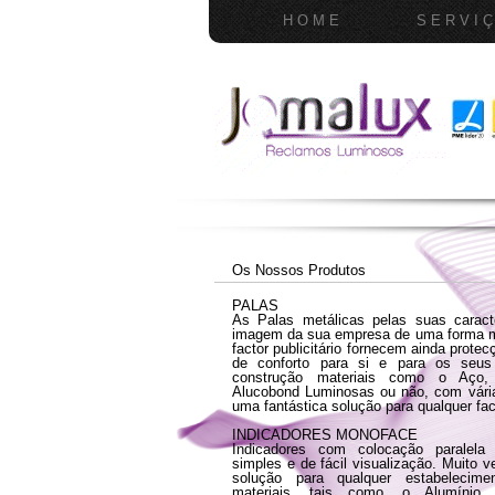
H O M E
S E R V I Ç
Os Nossos Produtos
PALAS
As Palas metálicas pelas suas caract
imagem da sua empresa de uma forma mu
factor publicitário fornecem ainda prote
de conforto para si e para os seus 
construção materiais como o Aço, A
Alucobond Luminosas ou não, com vári
uma fantástica solução para qualquer fa
INDICADORES MONOFACE
Indicadores com colocação paralela
simples e de fácil visualização. Muito 
solução para qualquer estabelecime
materiais, tais como, o Alumínio, A