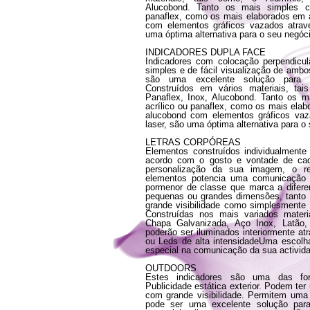
Alucobond. Tanto os mais simples c
panaflex, como os mais elaborados em a
com elementos gráficos vazados atravé
uma óptima alternativa para o seu negóc
INDICADORES DUPLA FACE
Indicadores com colocação perpendicul
simples e de fácil visualização de ambo
são uma excelente solução para qu
Construídos em vários materiais, tais
Panaflex, Inox, Alucobond. Tanto os 
acrílico ou panaflex, como os mais elab
alucobond com elementos gráficos vaz
laser, são uma óptima alternativa para o
LETRAS CORPÓREAS
Elementos construídos individualment
acordo com o gosto e vontade de cad
personalização da sua imagem, o rel
elementos potencia uma comunicação 
pormenor de classe que marca a difer
pequenas ou grandes dimensões, tanto
grande visibilidade como simplesment
Construídas nos mais variados materi
Chapa Galvanizada, Aço Inox, Latão, 
poderão ser iluminados interiormente a
ou Leds de alta intensidadeUma escolh
especial na comunicação da sua activid
OUTDOORS
Estes indicadores são uma das fo
Publicidade estática exterior. Podem te
com grande visibilidade. Permitem uma v
pode ser uma excelente solução pa